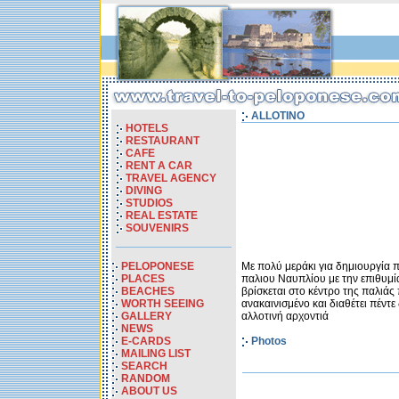
ALLOTINO
HOTELS
RESTAURANT
CAFE
RENT A CAR
TRAVEL AGENCY
DIVING
STUDIOS
REAL ESTATE
SOUVENIRS
PELOPONESE
Με πολύ μεράκι για δημιουργία 
PLACES
παλιου Ναυπλίου με την επιθυμί
BEACHES
βρίσκεται στο κέντρο της παλιά
WORTH SEEING
ανακαινισμένο και διαθέτει πέντ
GALLERY
αλλοτινή αρχοντιά
NEWS
E-CARDS
Photos
MAILING LIST
SEARCH
RANDOM
ABOUT US